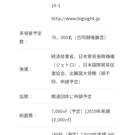
10-1
http://www.bigsight.jp
来場者予定
70，000名（合同開催展含）
数：
経済産業省、日本貿易振興機構
（ジェトロ）、日本国際貿易促
後援：
進協会、出展国大使館（順不
同、申請予定）
協賛：
関連団体に申請予定
7,000㎡（予定）[2019年実績
総面積：
10,000㎡]
180社（予定）[2019年実績 260